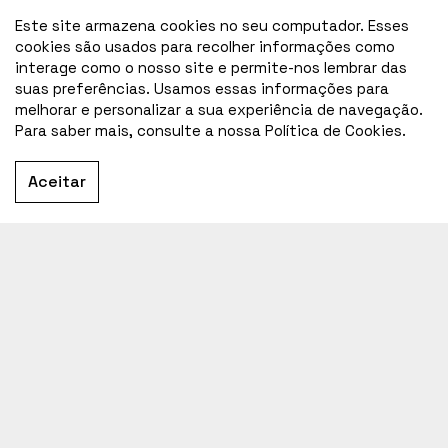
Este site armazena cookies no seu computador. Esses
cookies são usados para recolher informações como
interage como o nosso site e permite-nos lembrar das
suas preferências. Usamos essas informações para
melhorar e personalizar a sua experiência de navegação.
Para saber mais, consulte a nossa Política de Cookies.
Aceitar
Home
O Livro Branco
ANF | ASSOCIAÇÃO NACIONAL DAS FARMÁCIAS
ANF@ANF.PT
SEDE DA ANF
RUA MARECHAL SALDANHA,
N.º1 1249-069 LISBOA