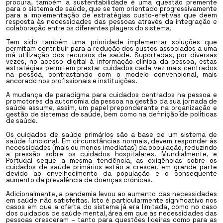
procura, também a sustentabilidade é uma questão premente
para o sistema de saúde, que se tem orientado progressivamente
para a implementação de estratégias custo-efetivas que deem
resposta às necessidades das pessoas através da integração e
colaboração entre os diferentes players do sistema.
Tem sido também uma prioridade implementar soluções que
permitam contribuir para a redução dos custos associados a uma
má utilização dos recursos de saúde. Suportadas, por diversas
vezes, no acesso digital à informação clínica da pessoa, estas
estratégias permitem prestar cuidados cada vez mais centrados
na pessoa, contrastando com o modelo convencional, mais
ancorado nos profissionais e instituições.
A mudança de paradigma para cuidados centrados na pessoa e
promotores da autonomia da pessoa na gestão da sua jornada de
saúde assume, assim, um papel preponderante na organização e
gestão de sistemas de saúde, bem como na definição de políticas
de saúde.
Os cuidados de saúde primários são a base de um sistema de
saúde funcional. Em circunstâncias normais, devem responder às
necessidades (mais ou menos imediatas) da população, reduzindo
a pressão sobre os cuidados hospitalares. Mundialmente, e
Portugal segue a mesma tendência, as exigências sobre os
cuidados de saúde primários estão a crescer, em grande parte
devido ao envelhecimento da população e o consequente
aumento da prevalência de doenças crónicas.
Adicionalmente, a pandemia levou ao aumento das necessidades
em saúde não satisfeitas. Isto é particularmente significativo nos
casos em que a oferta do sistema já era limitada, como no caso
dos cuidados de saúde mental, área em que as necessidades das
pessoas cresceram – tanto para questões ligeiras como para as